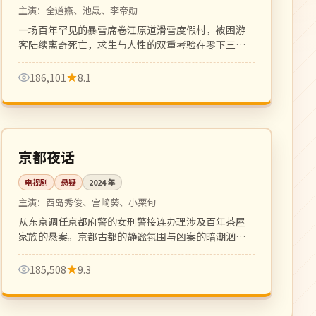
主演：
全道嬿、池晟、李帝勋
一场百年罕见的暴雪席卷江原道滑雪度假村，被困游
客陆续离奇死亡，求生与人性的双重考验在零下三十
度展开。氛围密闭压抑。
186,101
8.1
更新至 5 集
热播
日本
京都夜话
电视剧
悬疑
2024
年
主演：
西岛秀俊、宫崎葵、小栗旬
从东京调任京都府警的女刑警接连办理涉及百年茶屋
家族的悬案。京都古都的静谧氛围与凶案的暗潮汹涌
相互映衬。
185,508
9.3