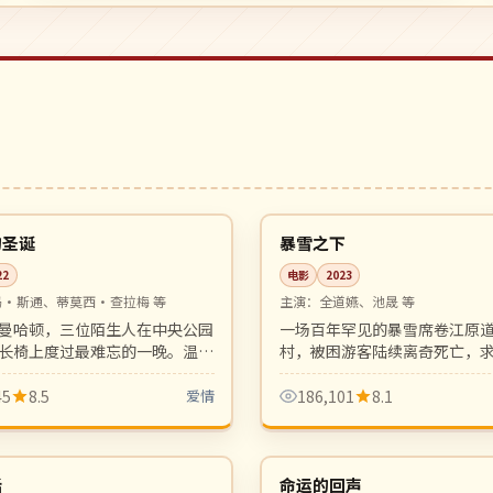
行
99:29
院线
韩国
的圣诞
暴雪之下
22
电影
2023
玛·斯通、蒂莫西·查拉梅 等
主演：
全道嬿、池晟 等
曼哈顿，三位陌生人在中央公园
一场百年罕见的暴雪席卷江原
长椅上度过最难忘的一晚。温情
村，被困游客陆续离奇死亡，
愈系都市电影。
的双重考验在零下三十度展开
压抑。
45
8.5
爱情
186,101
8.1
05:26
4K
韩国
话
命运的回声