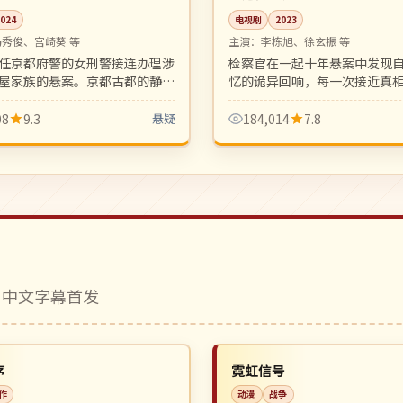
2024
电视剧
2023
岛秀俊、宫崎葵 等
主演：
李栋旭、徐玄振 等
任京都府警的女刑警接连办理涉
检察官在一起十年悬案中发现
屋家族的悬案。京都古都的静谧
忆的诡异回响，每一次接近真
案的暗潮汹涌相互映衬。
命运的反噬。烧脑反转密集，
的硬核韩剧。
08
9.3
悬疑
184,014
7.8
 中文字幕首发
完结
NEW
美国
序
霓虹信号
作
动漫
战争