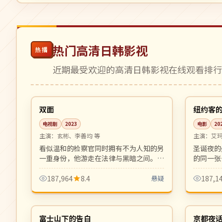
热门高清日韩影视
热播
近期最受欢迎的高清日韩影视在线观看排
08:57
完结
高分
韩国
美国
双面
纽约客
电视剧
2023
电影
20
主演：
玄彬、李善均 等
主演：
艾
看似温和的检察官同时拥有不为人知的另
圣诞夜的
一重身份，他游走在法律与黑暗之间。
的同一张
HBO 风格的硬核悬疑剧，节奏冷峻凌
圣诞档治
厉。
187,964
8.4
悬疑
187,1
99:33
高分
热播
日本
日本
富士山下的告白
京都夜