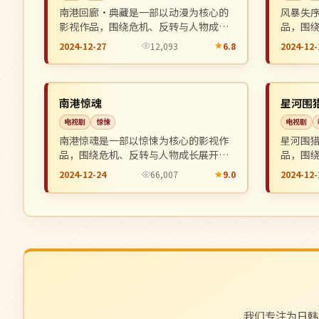
南港回廊·典藏是一部以动漫为核心的
风暴失
影视作品，围绕危机、反转与人物成长
品，围
展开，整体节奏紧凑，值得推荐观看。
整体节
2024-12-27
12,093
6.8
2024-12-
4K
完结
NEW
英国
英国
南港惊魂
星河围
电视剧
惊悚
电视剧
南港惊魂是一部以惊悚为核心的影视作
星河围
品，围绕危机、反转与人物成长展开，
品，围
整体节奏紧凑，值得推荐观看。
整体节
2024-12-24
66,007
9.0
2024-12-
我们专注为日韩