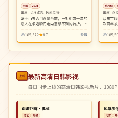
电影
2021
电视剧
主演：
长泽雅美、阿部宽 等
主演：
西
富士山五合目观景台前，一对相恋十年的
从东京调
恋人在求婚瞬间走向意想不到的转折。山
及百年茶
岳风光与情感纠葛交织的成人爱情片。
氛围与凶
185,572
8.7
爱情
185,5
最新高清日韩影视
上新
每日同步上线的高清日韩影视新片，1080P
4K
完结
NEW
中国
日本
南港回廊·典藏
风暴失
综艺
动漫
电影
动