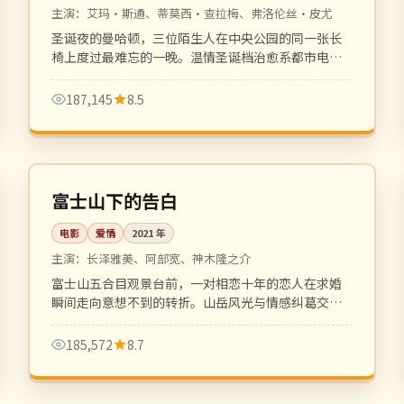
主演：
艾玛·斯通、蒂莫西·查拉梅、弗洛伦丝·皮尤
圣诞夜的曼哈顿，三位陌生人在中央公园的同一张长
椅上度过最难忘的一晚。温情圣诞档治愈系都市电
影。
187,145
8.5
114 分钟
高分
日本
富士山下的告白
电影
爱情
2021
年
主演：
长泽雅美、阿部宽、神木隆之介
富士山五合目观景台前，一对相恋十年的恋人在求婚
瞬间走向意想不到的转折。山岳风光与情感纠葛交织
的成人爱情片。
185,572
8.7