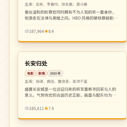
主演：
玄彬、李善均、徐玄振、裴斗娜
看似温和的检察官同时拥有不为人知的另一重身份，
他游走在法律与黑暗之间。HBO 风格的硬核悬疑剧，
节奏冷峻凌厉。
187,964
8.4
148 分钟
4K
中国
长安归处
电影
剧情
2023
年
主演：
张译、周迅、雷佳音、易烊千玺
盛唐长安城里一位远征归来的将军重新寻回家与人的
意义。气势恢宏的古装历史正剧，画面与配乐均为顶
级制作。
185,611
7.4