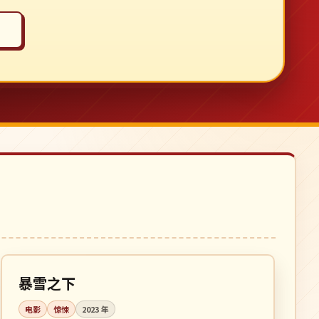
118 分钟
院线
韩国
暴雪之下
电影
惊悚
2023
年