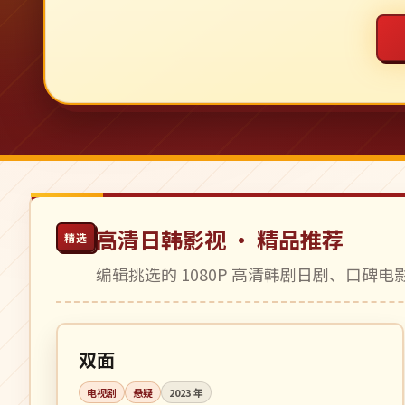
高清日韩影视 · 精品推荐
精选
编辑挑选的 1080P 高清韩剧日剧、口碑
全 8 集
完结
韩国
双面
电视剧
悬疑
2023
年