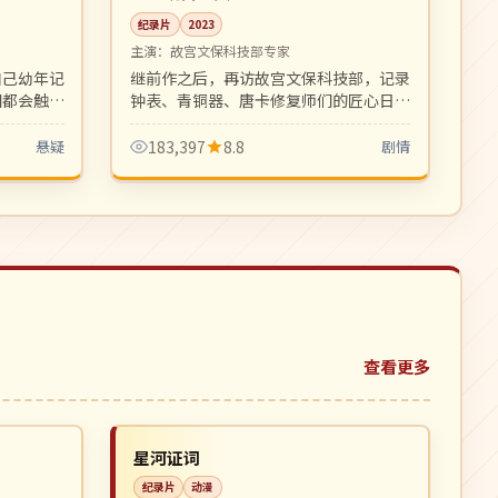
纪录片
2023
主演：
故宫文保科技部专家
自己幼年记
继前作之后，再访故宫文保科技部，记录
相都会触发
钟表、青铜器、唐卡修复师们的匠心日
悬疑迷必看
常。第二季更深入文物背后的家族故事。
悬疑
183,397
8.8
剧情
查看更多
连载中
NEW
NEW
英国
星河证词
纪录片
动漫