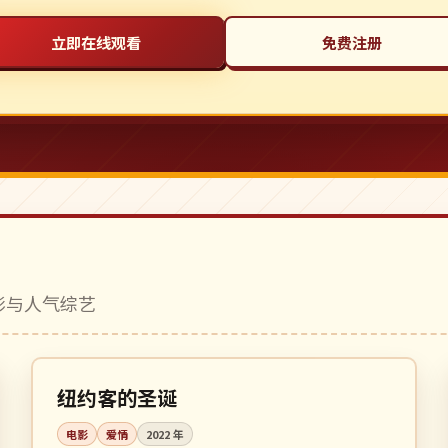
立即在线观看
免费注册
电影与人气综艺
112 分钟
高分
美国
纽约客的圣诞
电影
爱情
2022
年