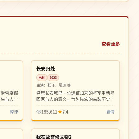
查看更多
99:15
99:57
4K
中国
长安归处
电影
2023
主演：
张译、周迅 等
道滑雪度假
盛唐长安城里一位远征归来的将军重新寻
求生与人性
回家与人的意义。气势恢宏的古装历史正
。氛围密闭
剧，画面与配乐均为顶级制作。
惊悚
185,611
7.4
剧情
12:25
06:13
4K
中国
我在故宫修文物2