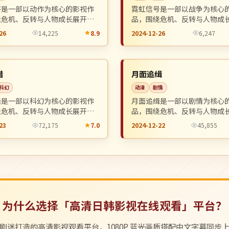
序是一部以动作为核心的影视作
霓虹信号是一部以战争为核心
绕危机、反转与人物成长展开，
品，围绕危机、反转与人物成
奏紧凑，值得推荐观看。
整体节奏紧凑，值得推荐观看
26
14,225
8.9
2024-12-26
6,247
热播
NEW
韩国
猎
月面追缉
科幻
动漫
剧情
猎是一部以科幻为核心的影视作
月面追缉是一部以剧情为核心
绕危机、反转与人物成长展开，
品，围绕危机、反转与人物成
奏紧凑，值得推荐观看。
整体节奏紧凑，值得推荐观看
23
72,175
7.0
2024-12-22
45,855
为什么选择「高清日韩影视在线观看」平台？
剧迷打造的高清影视观看平台，1080P 蓝光画质搭配中文字幕同步