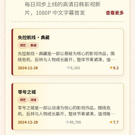
每日同步上线的高清日韩影视新
片，1080P 中文字幕首发
查看更多
院线
NEW
美国
失控航线·典藏
综艺
悬疑
失控航线·典藏是一部以悬疑为核心的影视作品，围
绕危机、反转与人物成长展开，整体节奏紧凑，值得
推荐观看。
2024-12-28
6,360
9.2
连载中
NEW
韩国
零号之城
综艺
动漫
零号之城是一部以动漫为核心的影视作品，围绕危
机、反转与人物成长展开，整体节奏紧凑，值得推荐
观看。
2024-12-28
49,786
7.7
热播