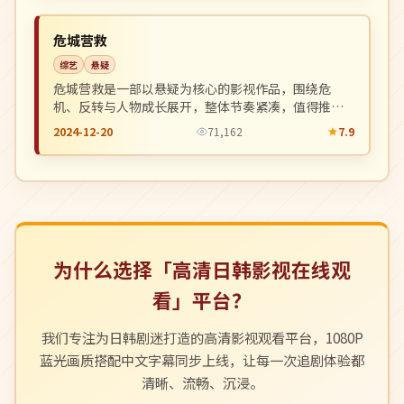
NEW
英国
危城营救
综艺
悬疑
危城营救是一部以悬疑为核心的影视作品，围绕危
机、反转与人物成长展开，整体节奏紧凑，值得推荐
观看。
2024-12-20
71,162
7.9
为什么选择「高清日韩影视在线观
看」平台？
我们专注为日韩剧迷打造的高清影视观看平台，1080P
蓝光画质搭配中文字幕同步上线，让每一次追剧体验都
清晰、流畅、沉浸。