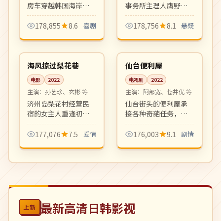
房车穿越韩国海岸
事务所主理人鹰野专
线，从釜山到江原道
接奇怪委托。每集一
一路自驾、自炊、自
案、节奏明快，是新
178,855
8.6
喜剧
178,756
8.1
悬疑
给自足。罗 PD 风格的
世代日本本格推理剧
99:08
12:59
治愈系慢综艺。
代表。
高分
完结
韩国
日本
海风掠过梨花巷
仙台便利屋
电影
2022
电视剧
2022
主演：
孙艺珍、玄彬 等
主演：
阿部宽、苍井优 等
济州岛梨花村经营民
仙台街头的便利屋承
宿的女主人重逢初
接各种奇葩任务，从
恋，海风、咖啡与旧
代写情书到陪逛旧物
信件一同唤醒被搁置
市场。每集一段委托
177,076
7.5
爱情
176,003
9.1
剧情
十年的青春记忆。摄
背后的人生小故事，
影唯美，叙事克制，
温情治愈。
浪漫细腻的成人爱情
片。
最新高清日韩影视
上新