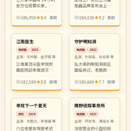
全方位观察实录，配
茄酱品牌发布会上
合主持人犀利吐槽。
的"番茄酱小姐"之间
治愈又搞笑，宠物综
荒诞而温暖的相遇。
186,050
8.4
喜剧
184,036
9.2
喜剧
艺新世代代表。
日式都市轻喜剧，节
16:07
16:21
奏轻盈对白可爱。
热播
完结
韩国
韩国
江南医生
守护明知洞
电视剧
2023
电视剧
2022
主演：
宋仲基、金亨锡 等
主演：
朴叙俊、徐玄振 等
江南某顶尖医学院附
弘大旁的明知洞街区
属医院迎来叛逆又天
面临拆迁，老居民与
才的胸外科主治医
新一代年轻人共同守
师，从医疗事故、医
护社区记忆。城市变
182,599
8.8
剧情
180,666
7.7
剧情
院政治到师徒情谊，
迁主题的现实剧情
08:58
12:00
剧情节奏紧凑，台词
剧，温情厚重。
热播
完结
犀利。
韩国
日本
寻找下一个夏天
鹰野侦探事务所
综艺
2024
电视剧
2023
主演：
车胜元、李瑞镇 等
主演：
阿部宽、满岛光 等
六位老朋友驾驶老式
深夜营业的小型侦探