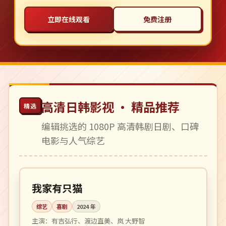
立即在线观看
免费注册
高清日韩影视 · 精品推荐
精选
编辑挑选的 1080P 高清韩剧日剧、口碑
电影与人气综艺
更新至 16 期
热播
日本
我家有只猫
综艺
喜剧
2024
年
主演：
有吉弘行、渡边直美、岚 大野智