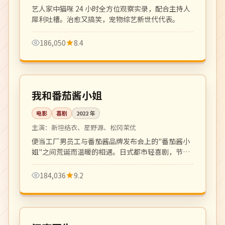
艺人家中猫咪 24 小时全方位观察实录，配合主持人
犀利吐槽。治愈又搞笑，宠物综艺新世代代表。
186,050
8.4
104 分钟
高分
日本
我和番茄酱小姐
电影
喜剧
2022
年
主演：
新垣结衣、星野源、松冈茉优
便当工厂男员工与番茄酱品牌发布会上的"番茄酱小
姐"之间荒诞而温暖的相遇。日式都市轻喜剧，节奏
轻盈对白可爱。
184,036
9.2
更新至 16 集
热播
韩国