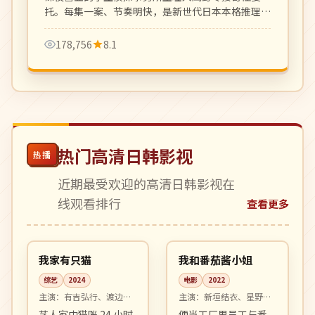
托。每集一案、节奏明快，是新世代日本本格推理剧
代表。
178,756
8.1
热门高清日韩影视
热播
近期最受欢迎的高清日韩影视在
线观看排行
查看更多
16:50
99:53
热播
高分
日本
日本
我家有只猫
我和番茄酱小姐
综艺
2024
电影
2022
主演：
有吉弘行、渡边直
主演：
新垣结衣、星野源
美 等
等
艺人家中猫咪 24 小时
便当工厂男员工与番