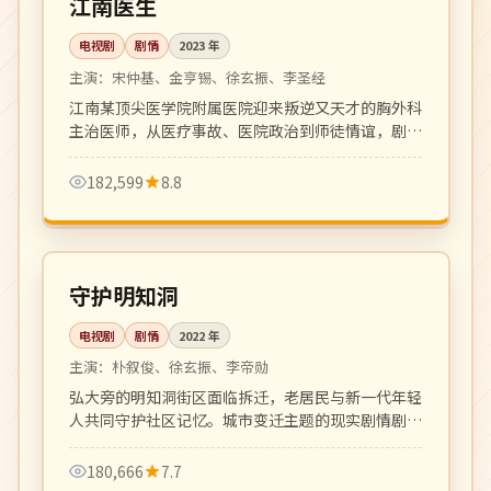
江南医生
电视剧
剧情
2023
年
主演：
宋仲基、金亨锡、徐玄振、李圣经
江南某顶尖医学院附属医院迎来叛逆又天才的胸外科
主治医师，从医疗事故、医院政治到师徒情谊，剧情
节奏紧凑，台词犀利。
182,599
8.8
全 16 集
完结
韩国
守护明知洞
电视剧
剧情
2022
年
主演：
朴叙俊、徐玄振、李帝勋
弘大旁的明知洞街区面临拆迁，老居民与新一代年轻
人共同守护社区记忆。城市变迁主题的现实剧情剧，
温情厚重。
180,666
7.7