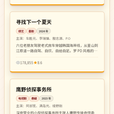
更新至 8 期
热播
韩国
寻找下一个夏天
综艺
喜剧
2024
年
主演：
车胜元、李瑞镇、殷志源、P.O
六位老朋友驾驶老式房车穿越韩国海岸线，从釜山到
江原道一路自驾、自炊、自给自足。罗 PD 风格的治
愈系慢综艺。
178,855
8.6
全 12 集
完结
日本
鹰野侦探事务所
电视剧
悬疑
2023
年
主演：
阿部宽、满岛光、绫野刚
深夜营业的小型侦探事务所主理人鹰野专接奇怪委