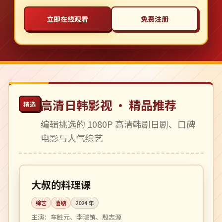
立即在线观看
免费注册
高清日韩影视 · 精品推荐
精选
编辑挑选的 1080P 高清韩剧日剧、口碑
电影与人气综艺
更新至 10 期
热播
韩国
大叔的料理课
综艺
喜剧
2024
年
主演：
车胜元、李瑞镇、殷志源