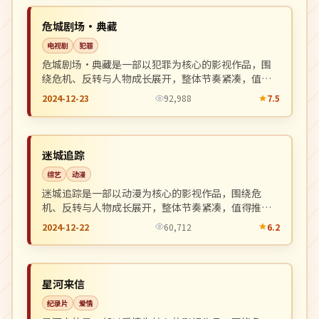
NEW
中国
危城剧场·典藏
电视剧
犯罪
危城剧场·典藏是一部以犯罪为核心的影视作品，围
绕危机、反转与人物成长展开，整体节奏紧凑，值得
推荐观看。
2024-12-23
92,988
7.5
独播
NEW
日本
迷城追踪
综艺
动漫
迷城追踪是一部以动漫为核心的影视作品，围绕危
机、反转与人物成长展开，整体节奏紧凑，值得推荐
观看。
2024-12-22
60,712
6.2
杜比
NEW
英国
星河来信
纪录片
爱情