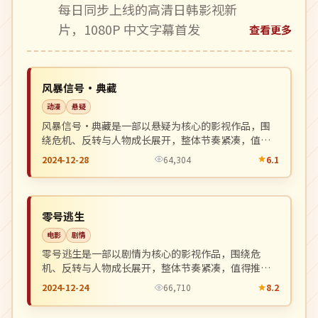
每日同步上线的高清日韩影视新
片，1080P 中文字幕首发
查看更多
热播
NEW
日本
风暴信号·典藏
动漫
悬疑
风暴信号·典藏是一部以悬疑为核心的影视作品，围
绕危机、反转与人物成长展开，整体节奏紧凑，值得
推荐观看。
2024-12-28
64,304
6.1
院线
NEW
中国
零号逃生
电影
剧情
零号逃生是一部以剧情为核心的影视作品，围绕危
机、反转与人物成长展开，整体节奏紧凑，值得推荐
观看。
2024-12-24
66,710
8.2
4K