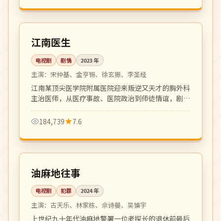
更新至 16 集
热播
韩国
江南医生
电视剧
剧情
2023
年
主演：
宋仲基、金亨锡、徐玄振、李圣经
江南某顶尖医学院附属医院迎来叛逆又天才的胸外科
主治医师，从医疗事故、医院政治到师徒情谊，剧情
节奏紧凑，台词犀利。
184,739
7.6
全 20 集
完结
中国
油麻地往事
电视剧
犯罪
2024
年
主演：
古天乐、林家栋、佘诗曼、吴镇宇
上世纪九十年代油麻地警署一位老探长的退休前最后