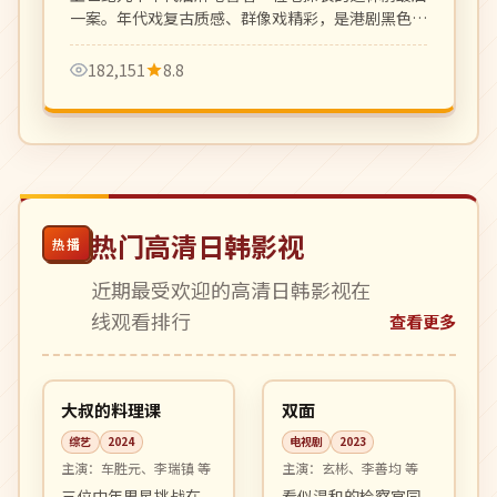
一案。年代戏复古质感、群像戏精彩，是港剧黑色犯
罪剧的回归之作。
182,151
8.8
热门高清日韩影视
热播
近期最受欢迎的高清日韩影视在
线观看排行
查看更多
10:04
08:57
热播
完结
韩国
韩国
大叔的料理课
双面
综艺
2024
电视剧
2023
主演：
车胜元、李瑞镇 等
主演：
玄彬、李善均 等
三位中年男星挑战在
看似温和的检察官同