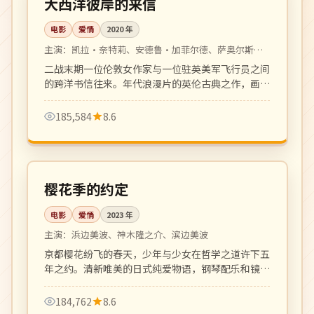
大西洋彼岸的来信
电影
爱情
2020
年
主演：
凯拉·奈特莉、安德鲁·加菲尔德、萨奥尔斯·
罗南
二战末期一位伦敦女作家与一位驻英美军飞行员之间
的跨洋书信往来。年代浪漫片的英伦古典之作，画面
与配乐如散文。
185,584
8.6
108 分钟
4K
日本
樱花季的约定
电影
爱情
2023
年
主演：
浜边美波、神木隆之介、滨边美波
京都樱花纷飞的春天，少年与少女在哲学之道许下五
年之约。清新唯美的日式纯爱物语，钢琴配乐和镜头
语言令人沉醉。
184,762
8.6