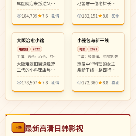
属医院迎来叛逆又天
地警署一位老探长的
才的胸外科主治医
退休前最后一案。年
师，从医疗事故、医
代戏复古质感、群像
184,739
7.6
剧情
182,151
8.8
犯罪
院政治到师徒情谊，
戏精彩，是港剧黑色
11:35
99:08
剧情节奏紧凑，台词
犯罪剧的回归之作。
完结
热播
犀利。
日本
日本
大阪治愈小馆
小笼包与新干线
电视剧
2022
电影
2022
主演：
吉永小百合、阿部
主演：
绫濑遥、阿部宽 等
宽 等
大阪难波旧街道经营
热爱中华料理的女主
三代的小料理店每天
乘新干线一路西行寻
迎来背负各自烦恼的
找最好吃的小笼包，
客人，老板娘以食物
沿途遇到形形色色的
178,507
7.8
剧情
172,360
8.8
喜剧
与对话温柔治愈每位
旅伴。轻松愉快的美
过客。
食公路喜剧。
最新高清日韩影视
上新