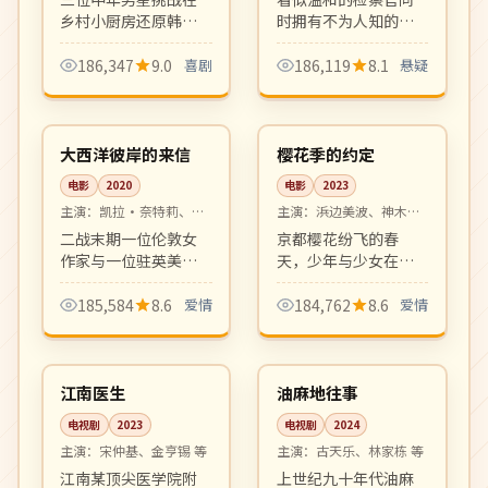
乡村小厨房还原韩定
时拥有不为人知的另
食与世界料理，节目
一重身份，他游走在
温馨有趣，是观察日
法律与黑暗之间。
186,347
9.0
喜剧
186,119
8.1
悬疑
常细节的治愈系慢综
HBO 风格的硬核悬疑
99:20
99:37
艺。
剧，节奏冷峻凌厉。
高分
4K
英国
日本
大西洋彼岸的来信
樱花季的约定
电影
2020
电影
2023
主演：
凯拉·奈特莉、安
主演：
浜边美波、神木隆
德鲁·加菲尔德 等
之介 等
二战末期一位伦敦女
京都樱花纷飞的春
作家与一位驻英美军
天，少年与少女在哲
飞行员之间的跨洋书
学之道许下五年之
信往来。年代浪漫片
约。清新唯美的日式
185,584
8.6
爱情
184,762
8.6
爱情
的英伦古典之作，画
纯爱物语，钢琴配乐
16:07
20:12
面与配乐如散文。
和镜头语言令人沉
热播
完结
醉。
韩国
中国
江南医生
油麻地往事
电视剧
2023
电视剧
2024
主演：
宋仲基、金亨锡 等
主演：
古天乐、林家栋 等
江南某顶尖医学院附
上世纪九十年代油麻