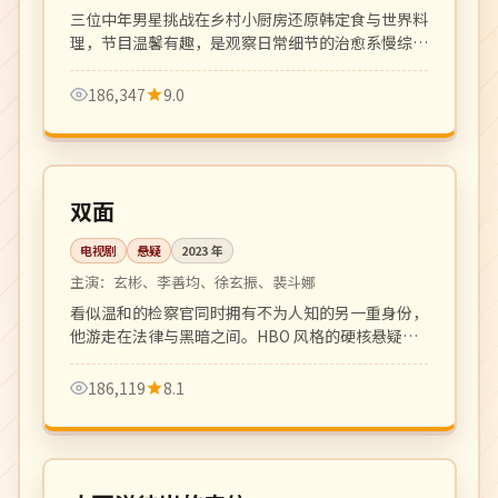
三位中年男星挑战在乡村小厨房还原韩定食与世界料
理，节目温馨有趣，是观察日常细节的治愈系慢综
艺。
186,347
9.0
全 8 集
完结
韩国
双面
电视剧
悬疑
2023
年
主演：
玄彬、李善均、徐玄振、裴斗娜
看似温和的检察官同时拥有不为人知的另一重身份，
他游走在法律与黑暗之间。HBO 风格的硬核悬疑
剧，节奏冷峻凌厉。
186,119
8.1
120 分钟
高分
英国